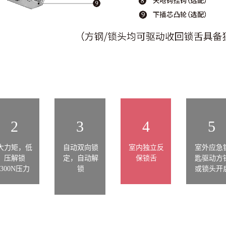
2
3
4
5
大力矩，低
自动双向锁
室内独立反
室外应急
压解锁
定，自动解
保锁舌
匙驱动方
300N压力
锁
或锁头开