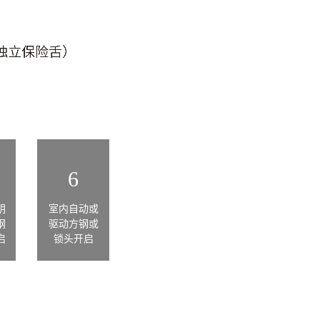
6
钥
室内自动或
钢
驱动方钢或
启
锁头开启