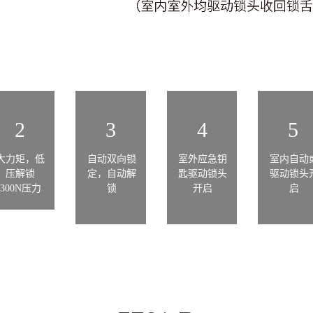
2
3
4
5
大力矩，低
自动双向锁
室外应急钥
室内自动
压解锁
定，自动解
匙驱动锁头
驱动锁头
300N压力
锁
开启
启